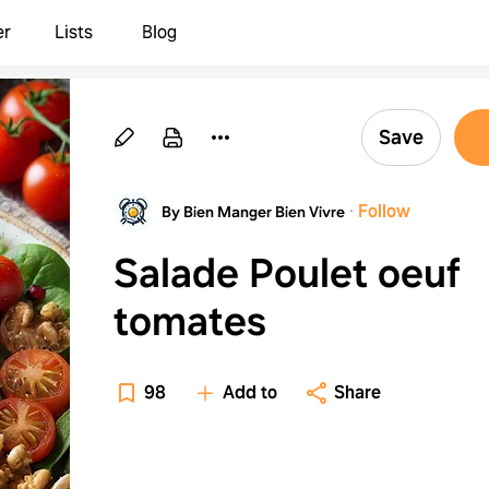
er
Lists
Blog
Save
·
Follow
By Bien Manger Bien Vivre
Salade Poulet oeuf
tomates
98
Add to
Share