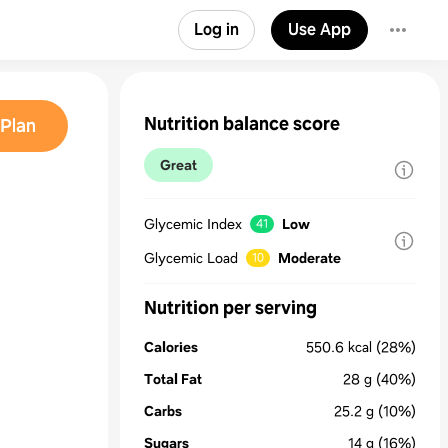
Log in
Use App
Nutrition balance score
Plan
Great
Glycemic Index
Low
41
Glycemic Load
Moderate
10
Nutrition per serving
Calories
550.6
kcal
(28%)
Total Fat
28
g
(40%)
Carbs
25.2
g
(10%)
Sugars
14
g
(16%)