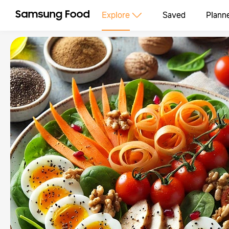
Explore
Saved
Plann