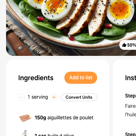
50
Ingredients
Ins
Add to list
Step
1 serving
Convert Units
Faire
l'huil
150g
aiguillettes de poulet
Step
1 cac
huile d olive