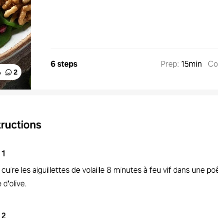
6 steps
Prep
:
15min
Co
%
2
tructions
1
 cuire les aiguillettes de volaille 8 minutes à feu vif dans une p
e d'olive.
2