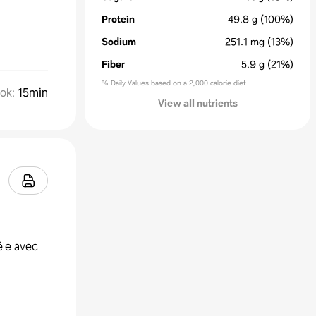
Protein
49.8
g
(100%)
Sodium
251.1
mg
(13%)
Fiber
5.9
g
(21%)
% Daily Values based on a 2,000 calorie diet
ok
:
15min
View all nutrients
oêle avec