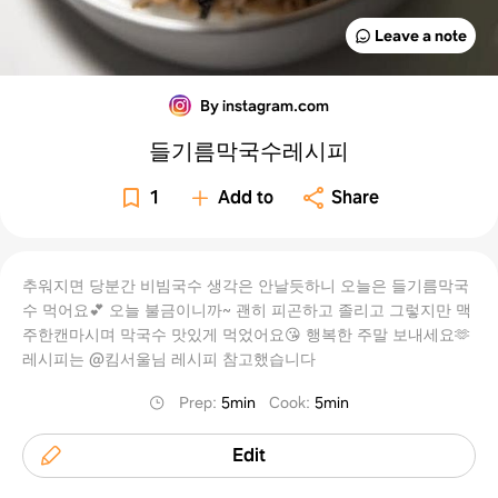
Leave a note
By instagram.com
들기름막국수레시피
1
Add to
Share
추워지면 당분간 비빔국수 생각은 안날듯하니 오늘은 들기름막국
수 먹어요💕 오늘 불금이니까~ 괜히 피곤하고 졸리고 그렇지만 맥
주한캔마시며 막국수 맛있게 먹었어요😘 행복한 주말 보내세요🫶
레시피는 @킴서울님 레시피 참고했습니다
Prep
:
5min
Cook
:
5min
Edit