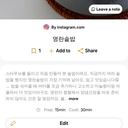
Leave a note
By instagram.com
명란솥밥
1
Add to
Share
스타우브를 들이고 처음 만들어 본 솥밥이에요. 지금까지 여러 솥
밥을 했지만 명란솥밥이 가장 기억에 남아요. 쉽고 맛있습니다😋
ㅡ 밥을 섞어줄 때 버터를 조금 추가하니 고소하고 마늘향이랑 어
울려서 더 맛있더라구요. 명란이 짭짤해서 양념간장을 따로 준비
하지 않아도 간은 잘 맞았어요. 불...
more
Prep
:
15min
Cook
:
30min
Edit