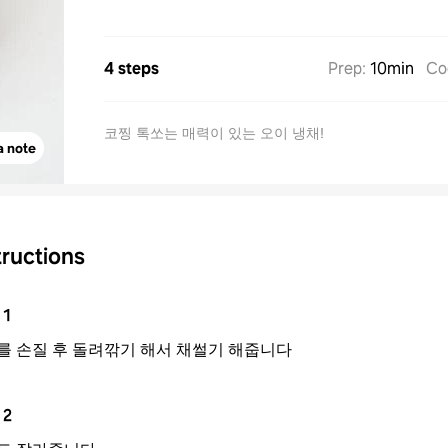
4 steps
Prep
:
10min
Co
코찡 톡쏘는 매력이 있는 오이 냉채!
a note
tructions
1
를 손질 후 돌려깎기 해서 채썰기 해줍니다
2