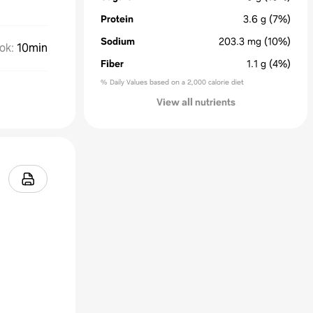
Protein
3.6
g
(7%)
Sodium
203.3
mg
(10%)
ok
:
10min
Fiber
1.1
g
(4%)
% Daily Values based on a 2,000 calorie diet
View all nutrients