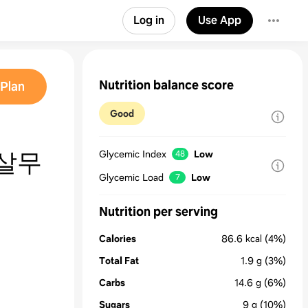
Log in
Use App
Nutrition balance score
Plan
Good
살무
Glycemic Index
Low
48
Glycemic Load
Low
7
Nutrition per serving
Calories
86.6
kcal
(4%)
Total Fat
1.9
g
(3%)
Carbs
14.6
g
(6%)
Sugars
9
g
(10%)