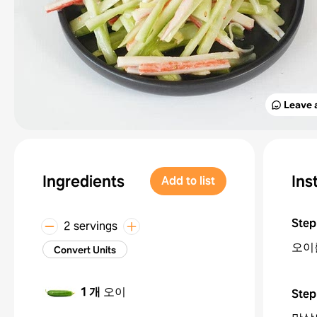
Leave 
Ingredients
Ins
Add to list
Step
2 servings
오이
Convert Units
1 개
오이
Step