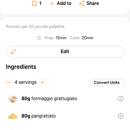
ad ari
1
Add to
Share
Porzioni per 20 piccole polpette.
Prep
:
15min
Cook
:
20min
Edit
Ingredients
4 servings
Convert Units
80g
formaggio grattugiato
80g
pangrattato