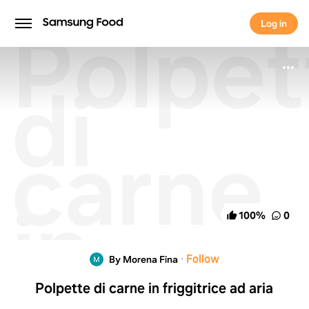
Polpet
Log in
Log in
di
carne
in
100
%
0
friggit
·
Follow
By Morena Fina
Polpette di carne in friggitrice ad aria