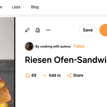
er
Lists
Blog
Save
·
Follow
By cooking with aulona
Riesen Ofen-Sandw
69
Add to
Share