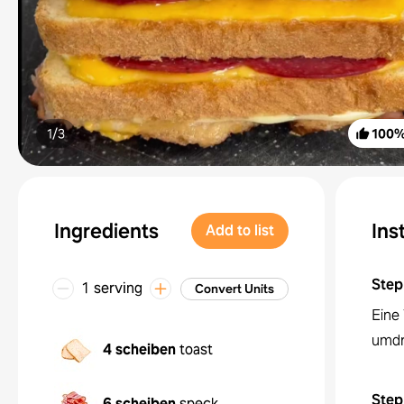
1/
3
100
Ingredients
Ins
Add to list
Step
1 serving
Convert Units
Eine
umdr
4 scheiben
toast
Step
6 scheiben
speck