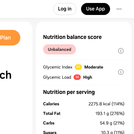
Log in
Use App
Nutrition balance score
Plan
Unbalanced
Glycemic Index
Moderate
66
ich
Glycemic Load
High
36
Nutrition per serving
Calories
2275.8
kcal
(114%)
Total Fat
193.1
g
(276%)
Carbs
54.9
g
(21%)
Sugars
10.3
g
(11%)