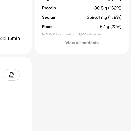
Protein
80.8
g
(162%)
Sodium
3586.1
mg
(179%)
Fiber
6.1
g
(22%)
% Daily Values based on a 2,000 calorie diet
ok
:
15min
View all nutrients
.