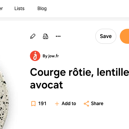
er
Lists
Blog
Save
By jow.fr
Courge rôtie, lentill
avocat
191
Add to
Share