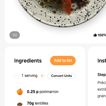
1/
2
100
Ingredients
Ins
Add to list
Step
1 serving
Convert Units
Préc
extr
0.25 p
potimarron
grain
70g
lentilles