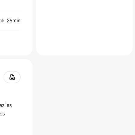
ok
:
25min
ez les
les