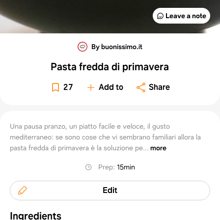
Leave a note
By buonissimo.it
Pasta fredda di primavera
27
Add to
Share
Una pausa pranzo, un piatto facile e veloce, il gusto
mediterraneo: se sono cose che vi sembrano familiari allora la
pasta fredda di primavera è la soluzione pe...
more
Prep
:
15min
Edit
Ingredients