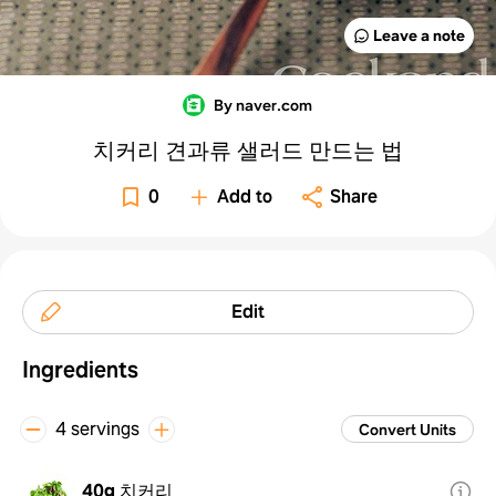
Leave a note
By naver.com
치커리 견과류 샐러드 만드는 법
0
Add to
Share
Edit
Ingredients
4 servings
Convert Units
40g
치커리