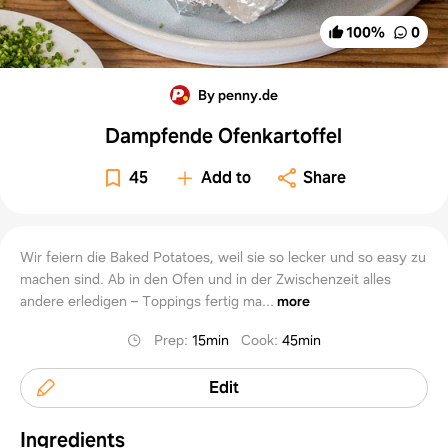
100
%
0
By penny.de
Dampfende Ofenkartoffel
45
Add to
Share
Wir feiern die Baked Potatoes, weil sie so lecker und so easy zu
machen sind. Ab in den Ofen und in der Zwischenzeit alles
andere erledigen – Toppings fertig ma...
more
Prep
:
15min
Cook
:
45min
Edit
Ingredients