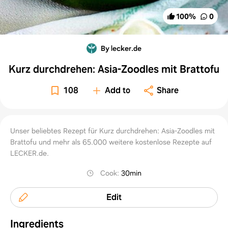
100
%
0
By lecker.de
Kurz durchdrehen: Asia-Zoodles mit Brattofu
108
Add to
Share
Unser beliebtes Rezept für Kurz durchdrehen: Asia-Zoodles mit
Brattofu und mehr als 65.000 weitere kostenlose Rezepte auf
LECKER.de.
Cook
:
30min
Edit
Ingredients