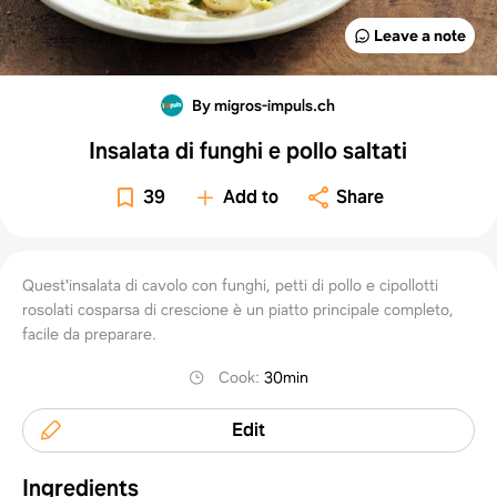
Leave a note
By migros-impuls.ch
Insalata di funghi e pollo saltati
39
Add to
Share
Quest'insalata di cavolo con funghi, petti di pollo e cipollotti
rosolati cosparsa di crescione è un piatto principale completo,
facile da preparare.
Cook
:
30min
Edit
Ingredients