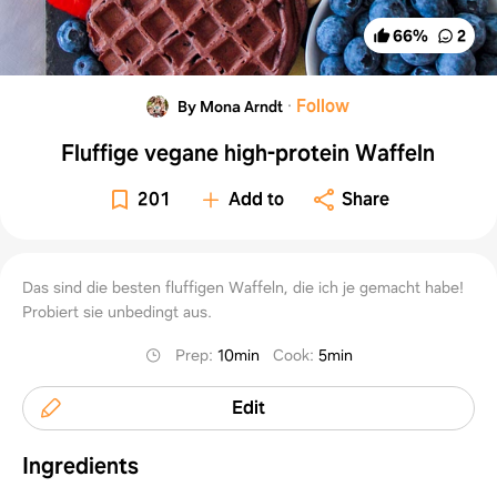
66
%
2
·
Follow
By Mona Arndt
Fluffige vegane high-protein Waffeln
201
Add to
Share
Das sind die besten fluffigen Waffeln, die ich je gemacht habe!
Probiert sie unbedingt aus.
Prep
:
10min
Cook
:
5min
Edit
Ingredients