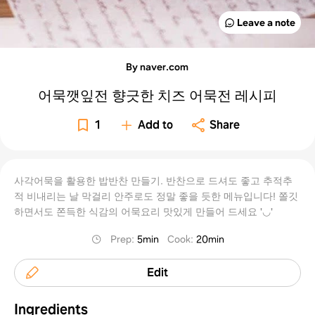
Leave a note
By naver.com
어묵깻잎전 향긋한 치즈 어묵전 레시피
1
Add to
Share
사각어묵을 활용한 밥반찬 만들기. 반찬으로 드셔도 좋고 추적추
적 비내리는 날 막걸리 안주로도 정말 좋을 듯한 메뉴입니다! 쫄깃
하면서도 쫀득한 식감의 어묵요리 맛있게 만들어 드세요 '◡'
Prep
:
5min
Cook
:
20min
Edit
Ingredients