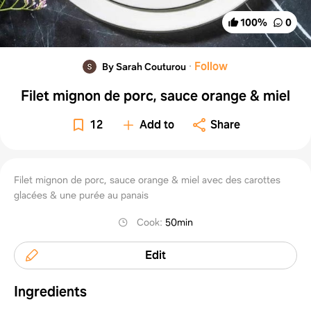
100
%
0
·
Follow
By Sarah Couturou
Filet mignon de porc, sauce orange & miel
12
Add to
Share
Filet mignon de porc, sauce orange & miel avec des carottes
glacées & une purée au panais
Cook
:
50min
Edit
Ingredients