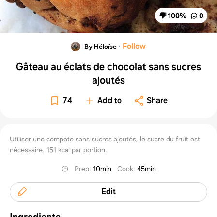
100
%
0
·
Follow
By Héloïse
Gâteau au éclats de chocolat sans sucres
ajoutés
74
Add to
Share
Utiliser une compote sans sucres ajoutés, le sucre du fruit est
nécessaire. 151 kcal par portion.
Prep
:
10min
Cook
:
45min
Edit
Ingredients