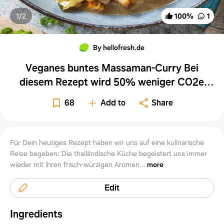
1/
2
100
%
1
By hellofresh.de
Veganes buntes Massaman-Curry Bei
diesem Rezept wird 50% weniger CO2e
durch Zutaten & Transport verursacht als
68
Add to
Share
bei einem durchschnittlichen HelloFresh
Rezept
Für Dein heutiges Rezept haben wir uns auf eine kulinarische
Reise begeben: Die thailändische Küche begeistert uns immer
wieder mit ihren frisch-würzigen Aromen...
more
Edit
Ingredients