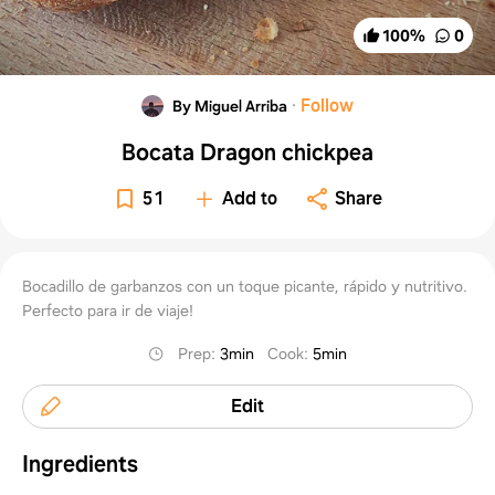
100
%
0
·
Follow
By Miguel Arriba
Bocata Dragon chickpea
51
Add to
Share
Bocadillo de garbanzos con un toque picante, rápido y nutritivo.
Perfecto para ir de viaje!
Prep
:
3min
Cook
:
5min
Edit
Ingredients