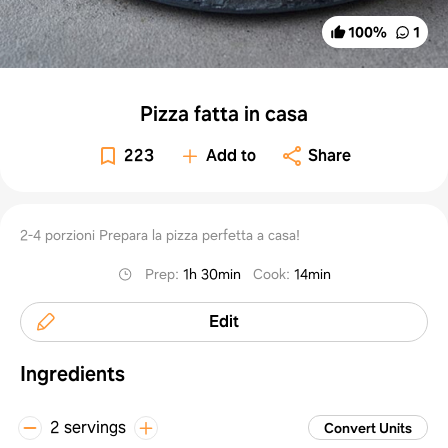
100
%
1
Pizza fatta in casa
223
Add to
Share
2-4 porzioni Prepara la pizza perfetta a casa!
Prep
:
1h 30min
Cook
:
14min
Edit
Ingredients
2 servings
Convert Units