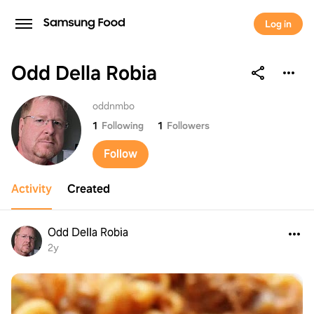
Log in
Odd Della Robia
Odd Della Robia
oddnmbo
1
Following
1
Followers
Follow
Activity
Created
Odd Della Robia
2y