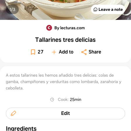
1/
3
Leave a note
By lecturas.com
Tallarines tres delicias
27
Add to
Share
A estos tallarines les hemos añadido tres delicias: colas de
gamba, champiñones y verduritas como lombarda, zanahoria y
cebolleta.
Cook
:
25min
Edit
Ingredients