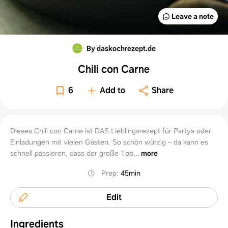
Leave a note
By daskochrezept.de
Chili con Carne
6
Add to
Share
Dieses Chili con Carne ist DAS Lieblingsrezept für Partys oder
Einladungen mit vielen Gästen. So schön würzig – da kann es
schnell passieren, dass der große Top...
more
Prep
:
45min
Edit
Ingredients