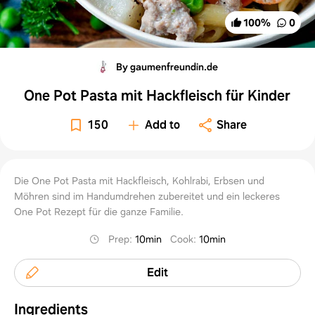
100
%
0
By gaumenfreundin.de
One Pot Pasta mit Hackfleisch für Kinder
150
Add to
Share
Die One Pot Pasta mit Hackfleisch, Kohlrabi, Erbsen und
Möhren sind im Handumdrehen zubereitet und ein leckeres
One Pot Rezept für die ganze Familie.
Prep
:
10min
Cook
:
10min
Edit
Ingredients