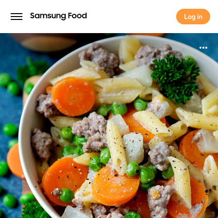
Log in
Log in