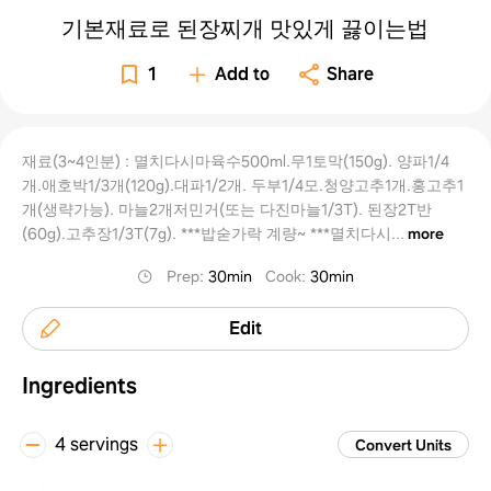
기본재료로 된장찌개 맛있게 끓이는법
1
Add to
Share
재료(3~4인분) : 멸치다시마육수500ml.무1토막(150g). 양파1/4
개.애호박1/3개(120g).대파1/2개. 두부1/4모.청양고추1개.홍고추1
개(생략가능). 마늘2개저민거(또는 다진마늘1/3T). 된장2T반
(60g).고추장1/3T(7g). ***밥숟가락 계량~ ***멸치다시...
more
Prep
:
30min
Cook
:
30min
Edit
Ingredients
4 servings
Convert Units