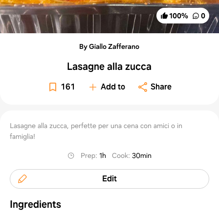
100
%
0
By Giallo Zafferano
Lasagne alla zucca
161
Add to
Share
Lasagne alla zucca, perfette per una cena con amici o in
famiglia!
Prep
:
1h
Cook
:
30min
Edit
Ingredients