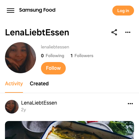
Log in
LenaLiebtEssen
LenaLiebtEssen
lenaliebtessen
0
Following
1
Followers
Follow
Activity
Created
LenaLiebtEssen
2y