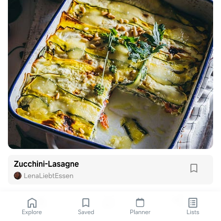
Zucchini-Lasagne
LenaLiebtEssen
Explore
Saved
Planner
Lists